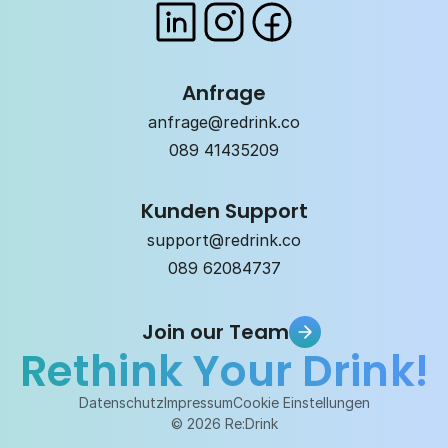
Anfrage
anfrage@redrink.co
089 41435209
Kunden Support
support@redrink.co
089 62084737
Join our Team
Join our Team
Rethink Your Drink!
Join our Team
Datenschutz
Impressum
Cookie Einstellungen
© 2026 Re:Drink