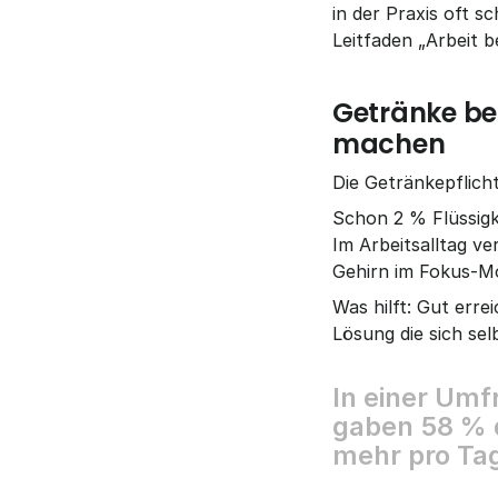
in der Praxis oft 
Leitfaden „Arbeit be
Getränke ber
machen
Die Getränkepflicht
Schon 2 % Flüssigk
Im Arbeitsalltag ve
Gehirn im Fokus-Mo
Was hilft: Gut err
Lösung die sich selb
I
n
e
i
n
e
r
U
m
f
g
a
b
e
n
5
8
%
m
e
h
r
p
r
o
T
a