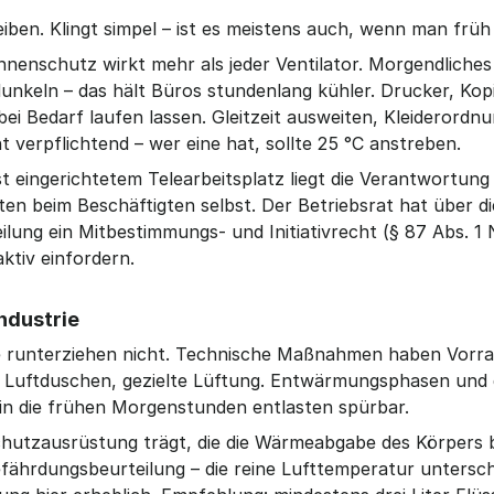
leiben. Klingt simpel – ist es meistens auch, wenn man frü
nenschutz wirkt mehr als jeder Ventilator. Morgendliches 
unkeln – das hält Büros stundenlang kühler. Drucker, Kopi
i Bedarf laufen lassen. Gleitzeit ausweiten, Kleiderordnun
ht verpflichtend – wer eine hat, sollte 25 °C anstreben.
t eingerichtetem Telearbeitsplatz liegt die Verantwortung 
en beim Beschäftigten selbst. Der Betriebsrat hat über die
ung ein Mitbestimmungs- und Initiativrecht (§ 87 Abs. 1 N
tiv einfordern.
ndustrie
ie runterziehen nicht. Technische Maßnahmen haben Vorra
Luftduschen, gezielte Lüftung. Entwärmungsphasen und d
in die frühen Morgenstunden entlasten spürbar.
hutzausrüstung trägt, die die Wärmeabgabe des Körpers b
fährdungsbeurteilung – die reine Lufttemperatur unterschä