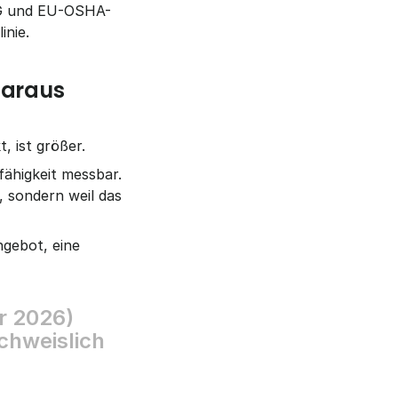
EWG und EU-OSHA-
inie.
daraus 
, ist größer.
ähigkeit messbar. 
, sondern weil das 
gebot, eine 
r
2
0
2
6
)
c
h
w
e
i
s
l
i
c
h