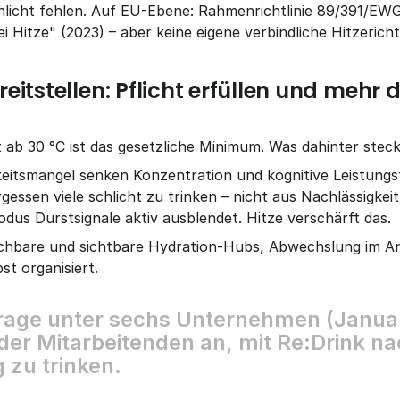
schlicht fehlen. Auf EU-Ebene: Rahmenrichtlinie 89/391/
i Hitze" (2023) – aber keine eigene verbindliche Hitzerichtl
eitstellen: Pflicht erfüllen und mehr 
 ab 30 °C ist das gesetzliche Minimum. Was dahinter steckt
eitsmangel senken Konzentration und kognitive Leistungsf
rgessen viele schlicht zu trinken – nicht aus Nachlässigkeit
dus Durstsignale aktiv ausblendet. Hitze verschärft das.
eichbare und sichtbare Hydration-Hubs, Abwechslung im An
st organisiert.
r
a
g
e
u
n
t
e
r
s
e
c
h
s
U
n
t
e
r
n
e
h
m
e
n
(
J
a
n
u
a
d
e
r
M
i
t
a
r
b
e
i
t
e
n
d
e
n
a
n
,
m
i
t
R
e
:
D
r
i
n
k
n
a
g
z
u
t
r
i
n
k
e
n
.