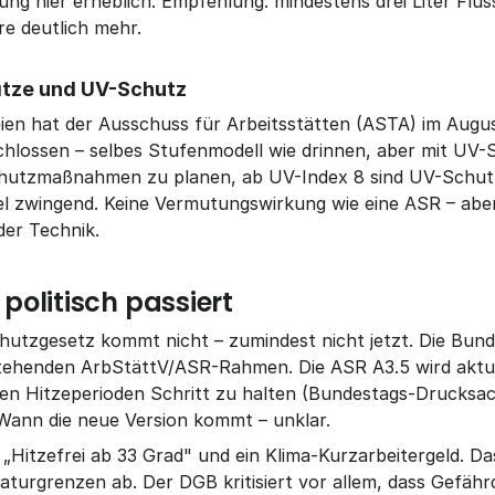
ung hier erheblich. Empfehlung: mindestens drei Liter Flüssi
e deutlich mehr.
tze und UV-Schutz
eien hat der Ausschuss für Arbeitsstätten (ASTA) im Augu
lossen – selbes Stufenmodell wie drinnen, aber mit UV-S
chutzmaßnahmen zu planen, ab UV-Index 8 sind UV-Schutz
 zwingend. Keine Vermutungswirkung wie eine ASR – aber 
er Technik.
olitisch passiert
chutzgesetz kommt nicht – zumindest nicht jetzt. Die Bund
tehenden ArbStättV/ASR-Rahmen. Die ASR A3.5 wird aktuel
 Hitzeperioden Schritt zu halten (Bundestags-Drucksach
Wann die neue Version kommt – unklar.
 „Hitzefrei ab 33 Grad" und ein Klima-Kurzarbeitergeld. D
aturgrenzen ab. Der DGB kritisiert vor allem, dass Gefähr