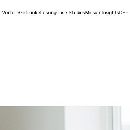
Select
Vorteile
Getränke
Lösung
Case Studies
Mission
Insights
DE
Adrian Beissel
18. Juni 2026
4 Min. Lesezeit