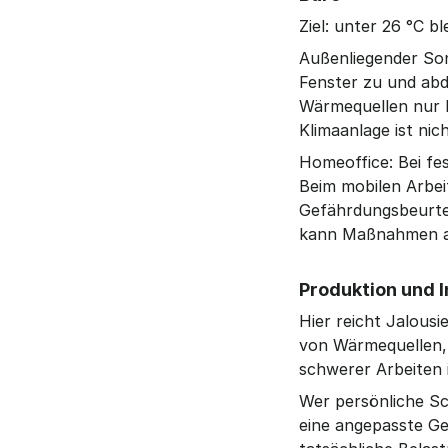
Ziel: unter 26 °C b
Außenliegender Son
Fenster zu und abd
Wärmequellen nur be
Klimaanlage ist nic
Homeoffice: Bei fes
Beim mobilen Arbeit
Gefährdungsbeurteil
kann Maßnahmen ak
Produktion und I
Hier reicht Jalous
von Wärmequellen, 
schwerer Arbeiten 
Wer persönliche Sc
eine angepasste Ge