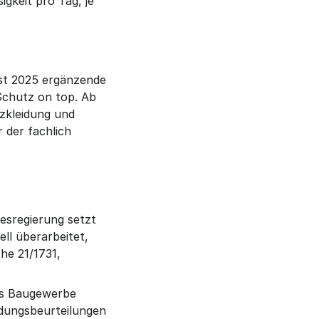
gkeit pro Tag, je 
st 2025 ergänzende 
chutz on top. Ab 
kleidung und 
der fachlich 
esregierung setzt 
l überarbeitet, 
e 21/1731, 
as Baugewerbe 
dungsbeurteilungen 