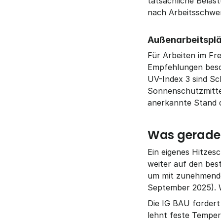
tatsächliche Belast
nach Arbeitsschwer
Außenarbeitsplä
Für Arbeiten im Fr
Empfehlungen besch
UV-Index 3 sind S
Sonnenschutzmittel
anerkannte Stand d
Was gerade p
Ein eigenes Hitzes
weiter auf den bes
um mit zunehmenden
September 2025). 
Die IG BAU fordert
lehnt feste Temper