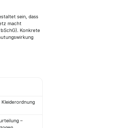
altet sein, dass 
etz macht 
rbSchG). Konkrete 
mutungswirkung 
 Kleiderordnung 
eilung – 
ezogen