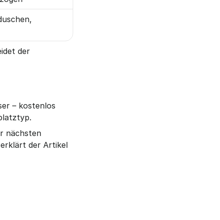
uschen, 
det der 
er – kostenlos 
platztyp.
r nächsten 
Hitzewelle eine Sorge weniger. Wie das steuerlich und praktisch funktioniert, erklärt der Artikel 