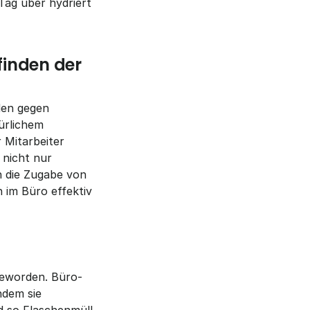
ag über hydriert 
inden der 
en gegen 
rlichem 
Mitarbeiter 
nicht nur 
h die Zugabe von 
im Büro effektiv 
geworden. Büro-
dem sie 