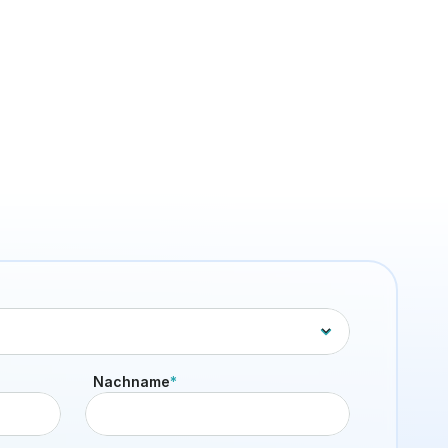
Benefits & Kultur
Signature Drinks für euer Office
auf Knopfdruck
17. Juni 2026
5 Min. Lesezeit
Nachname
*