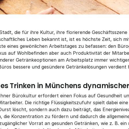
tadt, die für ihre Kultur, ihre florierende Geschäftsszene u
schaftliches Leben bekannt ist, ist es höchste Zeit, sich mi
e eines gewönlichen Arbeitstages zu befassen: den Büro
us auf Wohlbefinden aber auch Produktivität der Mitarbeit
nderer Getränkeoptionen am Arbeitsplatz immer wichtiger. 
ros bessere und gesündere Getränkelösungen verdient 
es Trinken in Münchens dynamischer
hner Bürokultur erfordert einen Fokus auf Gesundheit un
arbeiter. Die richtige Flüssigkeitszufuhr spielt dabei eine 
Durst löscht, sondern auch dazu beiträgt, das Energienivea
 die Konzentration zu fördern und dadurch die allgemeine 
t zugänglicher Vorrat an gesunden Getränken, wie z. B. ein