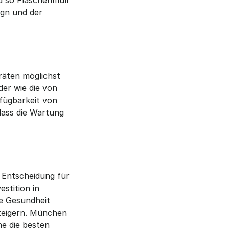
 so Flaschenmüll 
gn und der 
äten möglichst 
r wie die von 
ügbarkeit von 
ass die Wartung 
 Entscheidung für 
tition in 
 Gesundheit 
teigern. München 
e die besten 