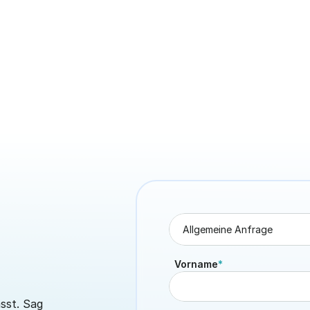
Benefits & Kultur
Getränkepflicht bei Hitze: Was
Arbeitgeber ab 30 °C wissen
müssen
18. Juni 2026
5 Min. Lesezeit
Vorname
*
.
sst. Sag 