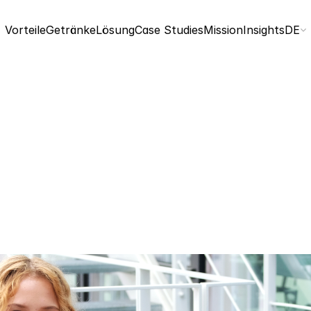
Select
Vorteile
Getränke
Lösung
Case Studies
Mission
Insights
DE
Adrian Beissel
26. Juli 2023
4 Min. Lesezeit