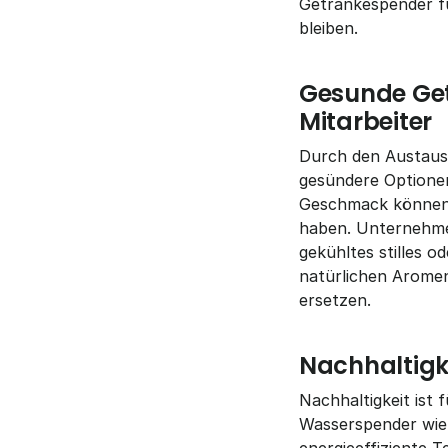
Getränkespender für
bleiben.
Gesunde Getr
Mitarbeiter
Durch den Austausc
gesündere Optionen
Geschmack können B
haben. Unternehmen
gekühltes stilles o
natürlichen Aromen
ersetzen.
Nachhaltigk
Nachhaltigkeit ist
Wasserspender wie 