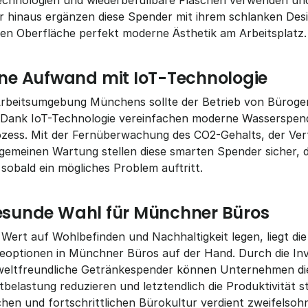
Technologien und wiederbefüllbare Flaschen verwenden und
r hinaus ergänzen diese Spender mit ihrem schlanken Desi
en Oberfläche perfekt moderne Ästhetik am Arbeitsplatz.
e Aufwand mit IoT-Technologie
Arbeitsumgebung Münchens sollte der Betrieb von Büroger
. Dank IoT-Technologie vereinfachen moderne Wasserspende
ozess. Mit der Fernüberwachung des CO2-Gehalts, der Verf
gemeinen Wartung stellen diese smarten Spender sicher, d
sobald ein mögliches Problem auftritt.
 gesunde Wahl für Münchner Büros
Wert auf Wohlbefinden und Nachhaltigkeit legen, liegt die
optionen in Münchner Büros auf der Hand. Durch die Inves
weltfreundliche Getränkespender können Unternehmen die
belastung reduzieren und letztendlich die Produktivität s
hen und fortschrittlichen Bürokultur verdient zweifelsohn