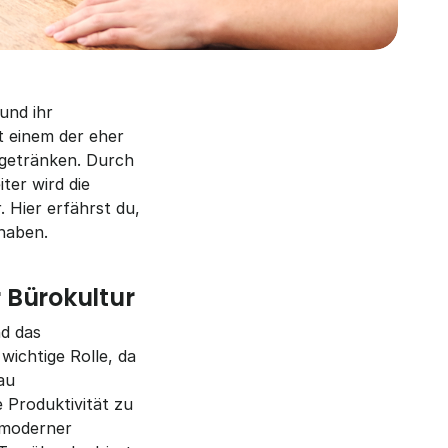
nd ihr 
t einem der eher 
getränken. Durch 
er wird die 
Hier erfährst du, 
haben.
 Bürokultur
d das 
wichtige Rolle, da 
u 
Produktivität zu 
 moderner 