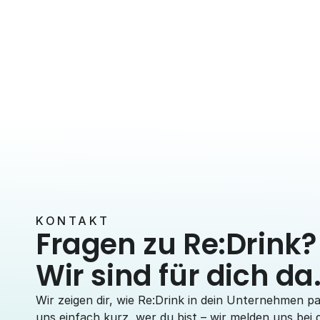
Benefits & Kultur
Getränke für Mitarbeitende: Was
ist erlaubt, steuerfrei und
sinnvoll?
1. Juli 2026
5 Min. Lesezeit
KONTAKT
Fragen zu Re:Drink?
Wir sind für dich da
Wir zeigen dir, wie Re:Drink in dein Unternehmen pa
uns einfach kurz, wer du bist – wir melden uns bei d