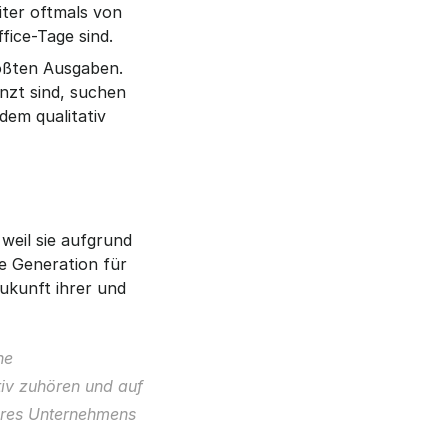
ter oftmals von 
ice-Tage sind.
ößten Ausgaben. 
zt sind, suchen 
em qualitativ 
eil sie aufgrund 
e Generation für 
kunft ihrer und 
e 
iv zuhören und auf 
hres Unternehmens 