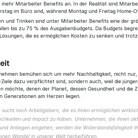
mehr Mitarbeiter Benefits an. In der Realität sind Mitarbei
rstag im Büro sind, während Montag und Freitag Home-Off
n und Trinken sind unter Mitarbeiter Benefits eine der gr
llen bis zu 75 % des Ausgabenbudgets. Da Budgets begren
ösungen, die es ermöglichen Kosten zu senken und trotzd
eit
hmen bemühen sich um mehr Nachhaltigkeit, nicht nur, w
ele dazu verpflichtet sind, sondern auch, weil die jünger
en möchte, denen der Planet, dessen Gesundheit und die Zu
n Generationen am Herzen liegen.
 sucht nach Arbeitgebern, die es ihnen ermöglichen wirklich
chkeiten und Impact zu haben. Unternehmen, die ihnen akt
 und Anliegen eingehen, werden die Widerstandsfähigkeit i
inen Wandel in unserer Welt herbeiführen.