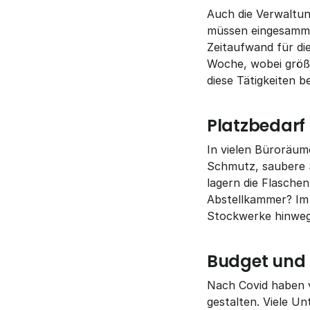
Auch die Verwaltun
müssen eingesammelt
Zeitaufwand für d
Woche, wobei größer
diese Tätigkeiten b
Platzbedarf
In vielen Büroräume
Schmutz, saubere S
lagern die Flasche
Abstellkammer? Im 
Stockwerke hinweg
Budget und
Nach Covid haben vi
gestalten. Viele Un