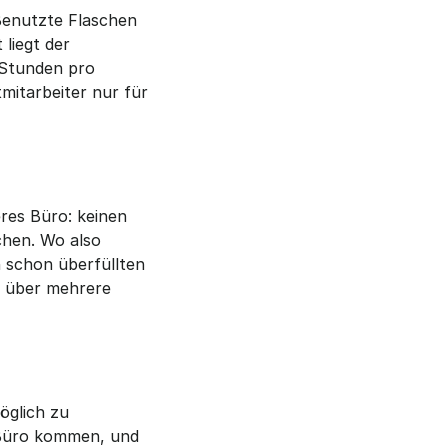
Benutzte Flaschen 
iegt der 
Stunden pro 
itarbeiter nur für 
res Büro: keinen 
hen. Wo also 
schon überfüllten 
 über mehrere 
glich zu 
 Büro kommen, und 