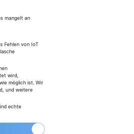
s mangelt an 
 Fehlen von IoT 
asche 
nen 
t wird, 
e möglich ist. Wir 
, und weitere 
ind echte 