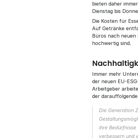
bieten daher immer 
Dienstag bis Donne
Die Kosten für Esse
Auf Getränke entfa
Büros nach neuen L
hochwertig sind.
Nachhaltigk
Immer mehr Unterne
der neuen EU-ESG-Zi
Arbeitgeber arbeit
der darauffolgende
Die Generation Z
Gestaltungsmögli
ihre Bedürfnisse
verbessern und e