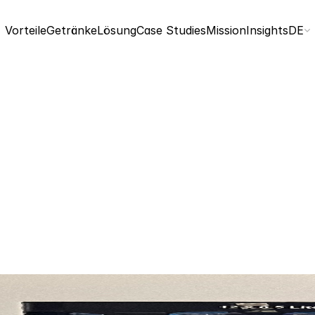
Select
Vorteile
Getränke
Lösung
Case Studies
Mission
Insights
DE
Adrian Beissel
13. August 2023
3 Min. Lesezeit