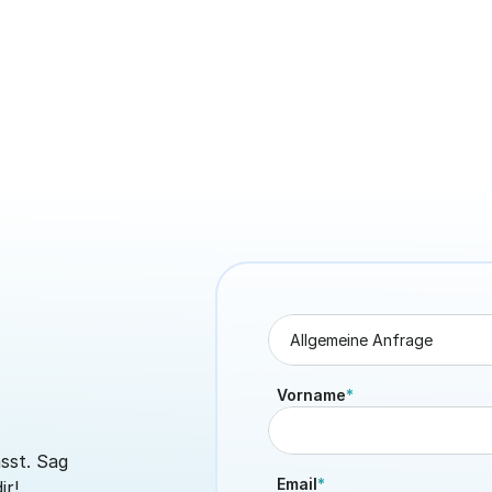
Benefits & Kultur
Getränkepflicht bei Hitze: Was
Arbeitgeber ab 30 °C wissen
müssen
18. Juni 2026
5 Min. Lesezeit
Vorname
*
.
sst. Sag 
Email
*
ir!