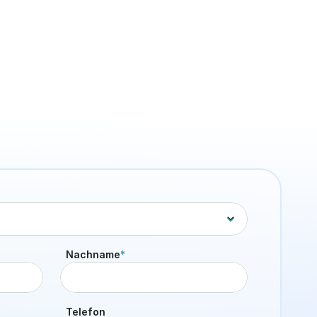
Benefits & Kultur
Signature Drinks für euer Office
auf Knopfdruck
17. Juni 2026
5 Min. Lesezeit
Nachname
*
Telefon