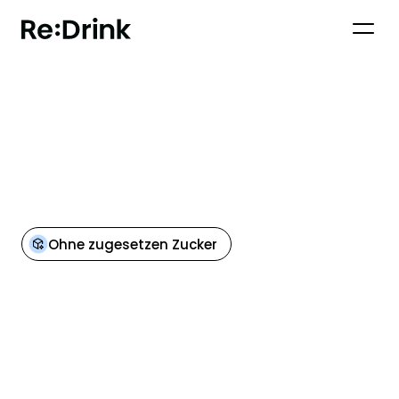
ZURÜCK ZU DEN GETRÄNKEN
Ohne zugesetzen Zucker
Nährwertangaben
pro 100 ml
0 kcal
Energie
0 g
Fett